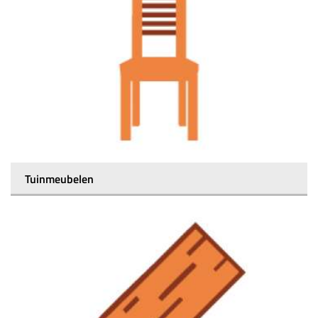
Tuinmeubelen