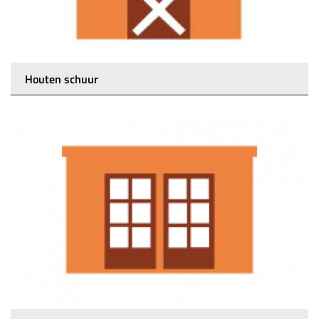
Houten schuur